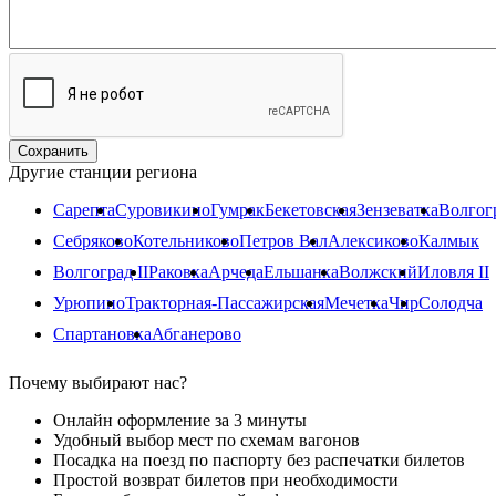
Другие станции региона
Сарепта
Суровикино
Гумрак
Бекетовская
Зензеватка
Волгогр
Себряково
Котельниково
Петров Вал
Алексиково
Калмык
Волгоград II
Раковка
Арчеда
Ельшанка
Волжский
Иловля II
Урюпино
Тракторная-Пассажирская
Мечетка
Чир
Солодча
Спартановка
Абганерово
Почему выбирают нас?
Онлайн оформление за 3 минуты
Удобный выбор мест по схемам вагонов
Посадка на поезд по паспорту без распечатки билетов
Простой возврат билетов при необходимости