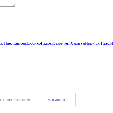
к-Пасс.
Енисей
Злобино
Икабья
Безречная
Харагун
Иркутск-Пасс.
И