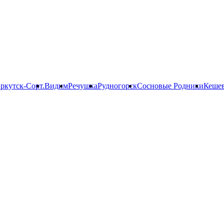
ркутск-Сорт.
Видим
Речушка
Рудногорск
Сосновые Родники
Кеше