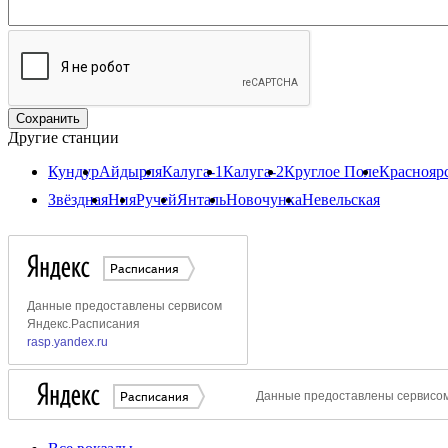
Другие станции
Кундур
Айдырля
Калуга-1
Калуга-2
Круглое Поле
Красноярс
Звёздная
Ния
Ручей
Янталь
Новочунка
Невельская