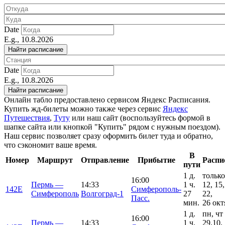
Date
E.g., 10.8.2026
Date
E.g., 10.8.2026
Онлайн табло предоставлено сервисом Яндекс Расписания.
Купить жд-билеты можно также через сервис
Яндекс
Путешествия
,
Туту
или наш сайт (воспользуйтесь формой в
шапке сайта или кнопкой "Купить" рядом с нужным поездом).
Наш сервис позволяет сразу оформить билет туда и обратно,
что сэкономит ваше время.
В
Номер
Маршрут
Отправление
Прибытие
Распи
пути
1 д.
только
16:00
Пермь —
14:33
1 ч.
12, 15,
142Е
Симферополь-
Симферополь
Волгоград-1
27
22,
Пасс.
мин.
26 окт
1 д.
пн, чт
16:00
Пермь —
14:33
1 ч.
29.10,