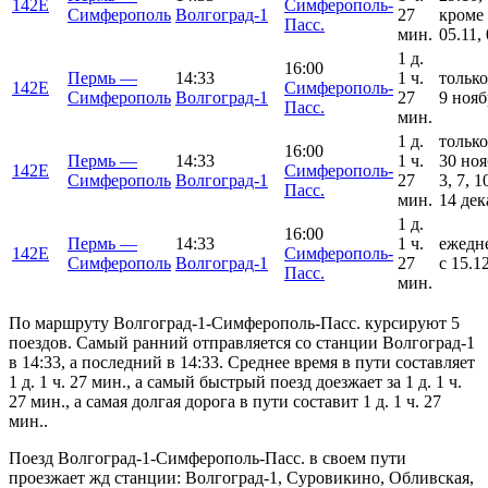
142Е
Симферополь-
Симферополь
Волгоград-1
27
кроме
Пасс.
мин.
05.11,
1 д.
16:00
Пермь —
14:33
1 ч.
только
142Е
Симферополь-
Симферополь
Волгоград-1
27
9 нояб
Пасс.
мин.
1 д.
только
16:00
Пермь —
14:33
1 ч.
30 ноя
142Е
Симферополь-
Симферополь
Волгоград-1
27
3, 7, 1
Пасс.
мин.
14 дек
1 д.
16:00
Пермь —
14:33
1 ч.
ежедн
142Е
Симферополь-
Симферополь
Волгоград-1
27
с 15.1
Пасс.
мин.
По маршруту Волгоград-1-Симферополь-Пасс. курсируют 5
поездов. Самый ранний отправляется со станции Волгоград-1
в 14:33, а последний в 14:33. Среднее время в пути составляет
1 д. 1 ч. 27 мин., а самый быстрый поезд доезжает за 1 д. 1 ч.
27 мин., а самая долгая дорога в пути составит 1 д. 1 ч. 27
мин..
Поезд Волгоград-1-Симферополь-Пасс. в своем пути
проезжает жд станции: Волгоград-1, Суровикино, Обливская,