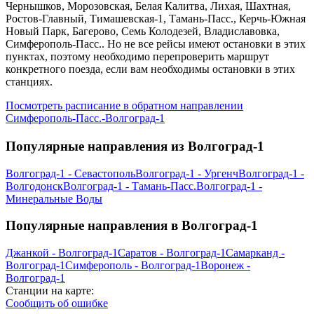
Чернышков, Морозовская, Белая Калитва, Лихая, Шахтная,
Ростов-Главный, Тимашевская-1, Тамань-Пасс., Керчь-Южная
Новый Парк, Багерово, Семь Колодезей, Владиславовка,
Симферополь-Пасс.. Но не все рейсы имеют остановки в этих
пунктах, поэтому необходимо перепроверить маршрут
конкретного поезда, если вам необходимы остановки в этих
станциях.
Посмотреть расписание в обратном направлении
Симферополь-Пасс.-Волгоград-1
Популярные направления из Волгоград-1
Волгоград-1 - Севастополь
Волгоград-1 - Ургенч
Волгоград-1 -
Волгодонск
Волгоград-1 - Тамань-Пасс.
Волгоград-1 -
Минеральные Воды
Популярные направления в Волгоград-1
Джанкой - Волгоград-1
Саратов - Волгоград-1
Самарканд -
Волгоград-1
Симферополь - Волгоград-1
Воронеж -
Волгоград-1
Станции на карте:
Сообщить об ошибке