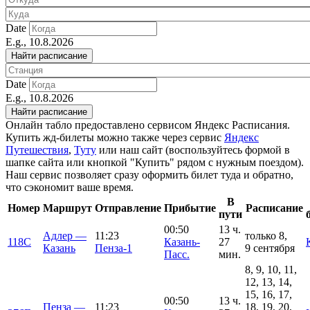
Date
E.g., 10.8.2026
Date
E.g., 10.8.2026
Онлайн табло предоставлено сервисом Яндекс Расписания.
Купить жд-билеты можно также через сервис
Яндекс
Путешествия
,
Туту
или наш сайт (воспользуйтесь формой в
шапке сайта или кнопкой "Купить" рядом с нужным поездом).
Наш сервис позволяет сразу оформить билет туда и обратно,
что сэкономит ваше время.
В
Номер
Маршрут
Отправление
Прибытие
Расписание
пути
00:50
13 ч.
Адлер —
11:23
только 8,
118С
Казань-
27
Казань
Пенза-1
9 сентября
Пасс.
мин.
8, 9, 10, 11,
12, 13, 14,
15, 16, 17,
00:50
13 ч.
Пенза —
11:23
18, 19, 20,