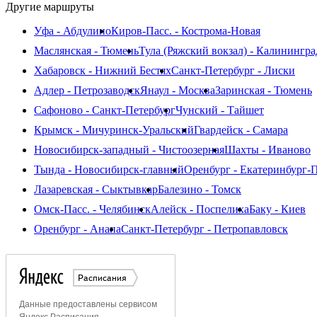
Другие маршруты
Уфа - Абдулино
Киров-Пасс. - Кострома-Новая
Маслянская - Тюмень
Тула (Ряжский вокзал) - Калинингра
Хабаровск - Нижний Бестях
Санкт-Петербург - Лиски
Адлер - Петрозаводск
Янаул - Москва
Заринская - Тюмень
Сафоново - Санкт-Петербург
Чунский - Тайшет
Крымск - Мичуринск-Уральский
Гвардейск - Самара
Новосибирск-западный - Чистоозерная
Шахты - Иваново
Тында - Новосибирск-главный
Оренбург - Екатеринбург-П
Лазаревская - Сыктывкар
Балезино - Томск
Омск-Пасс. - Челябинск
Алейск - Поспелиха
Баку - Киев
Оренбург - Анапа
Санкт-Петербург - Петропавловск