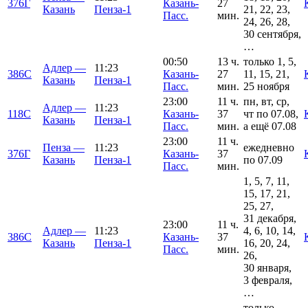
376Г
Казань-
27
Казань
Пенза-1
21, 22, 23,
Пасс.
мин.
24, 26, 28,
30 сентября,
…
00:50
13 ч.
только 1, 5,
Адлер —
11:23
386С
Казань-
27
11, 15, 21,
Казань
Пенза-1
Пасс.
мин.
25 ноября
23:00
11 ч.
пн, вт, ср,
Адлер —
11:23
118С
Казань-
37
чт по 07.08,
Казань
Пенза-1
Пасс.
мин.
а ещё 07.08
23:00
11 ч.
Пенза —
11:23
ежедневно
376Г
Казань-
37
Казань
Пенза-1
по 07.09
Пасс.
мин.
1, 5, 7, 11,
15, 17, 21,
25, 27,
31 декабря,
23:00
11 ч.
Адлер —
11:23
4, 6, 10, 14,
386С
Казань-
37
Казань
Пенза-1
16, 20, 24,
Пасс.
мин.
26,
30 января,
3 февраля,
…
только