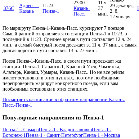
23:00
11 ч.
Адлер —
11:23
29 декабря,
376С
Казань-
37
Казань
Пенза-1
2, 8,
Пасс.
мин.
12 января
По маршруту Пенза-1-Казань-Пасс. курсируют 7 поездов.
Самый ранний отправляется со станции Пенза-1 в 11:23, а
последний в 11:23. Среднее время в пути составляет 12 ч. 24
мин., а самый быстрый поезд доезжает за 11 ч. 37 мин., а самая
долгая дорога в пути составит 13 ч. 27 мин..
Поезд Пенза-1-Казань-Пасс. в своем пути проезжает жд
станции: Пенза-1, Саранск-1, Красный Узел, Чамзинка,
Алатырь, Канаш, Урмары, Казань-Пасс.. Но не все рейсы
имеют остановки в этих пунктах, поэтому необходимо
перепроверить маршрут конкретного поезда, если вам
необходимы остановки в этих станциях.
Посмотреть расписание в обратном направлении Казань-
Пасс.-Пенза-1
Популярные направления из Пенза-1
Пенза-1 - Самара
Пенза-1 - Владиславовка
Пенза-1 -
Воронеж-1
Пенза-1 - Санкт-Петербург
Пенза-1 - Москва