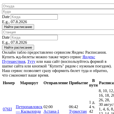
Date
E.g., 07.8.2026
Date
E.g., 07.8.2026
Онлайн табло предоставлено сервисом Яндекс Расписания.
Купить жд-билеты можно также через сервис
Яндекс
Путешествия
,
Туту
или наш сайт (воспользуйтесь формой в
шапке сайта или кнопкой "Купить" рядом с нужным поездом).
Наш сервис позволяет сразу оформить билет туда и обратно,
что сэкономит ваше время.
В
Номер
Маршрут
Отправление
Прибытие
Расписа
пути
8, 10, 12,
16, 18, 2
26, 28,
1 д.
30 авгус
Петропавловск
02:00
06:42
4 ч.
076Ц
1, 4, 6, 8
— Кызылорда
Астана-1
Туркестан
42
12, 14, 1