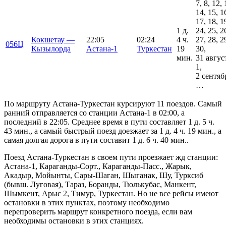
7, 8, 12, 
14, 15, 1
17, 18, 1
1 д.
24, 25, 2
Кокшетау —
22:05
02:24
4 ч.
27, 28, 2
056Ц
Кызылорда
Астана-1
Туркестан
19
30,
мин.
31 авгус
1,
2 сентяб
…
По маршруту Астана-Туркестан курсируют 11 поездов. Самый
ранний отправляется со станции Астана-1 в 02:00, а
последний в 22:05. Среднее время в пути составляет 1 д. 5 ч.
43 мин., а самый быстрый поезд доезжает за 1 д. 4 ч. 19 мин., а
самая долгая дорога в пути составит 1 д. 6 ч. 40 мин..
Поезд Астана-Туркестан в своем пути проезжает жд станции:
Астана-1, Караганды-Сорт., Караганды-Пасс., Жарык,
Акадыр, Мойынты, Сары-Шаган, Шыганак, Шу, Турксиб
(бывш. Луговая), Тараз, Боранды, Тюлькубас, Манкент,
Шымкент, Арыс 2, Тимур, Туркестан. Но не все рейсы имеют
остановки в этих пунктах, поэтому необходимо
перепроверить маршрут конкретного поезда, если вам
необходимы остановки в этих станциях.