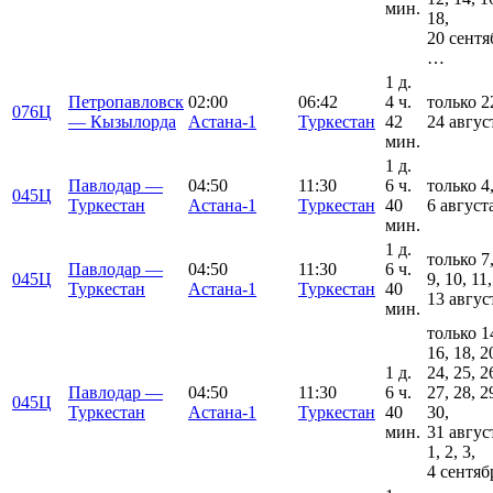
мин.
18,
20 сентя
…
1 д.
Петропавловск
02:00
06:42
4 ч.
только 2
076Ц
— Кызылорда
Астана-1
Туркестан
42
24 авгус
мин.
1 д.
Павлодар —
04:50
11:30
6 ч.
только 4,
045Ц
Туркестан
Астана-1
Туркестан
40
6 август
мин.
1 д.
только 7,
Павлодар —
04:50
11:30
6 ч.
045Ц
9, 10, 11,
Туркестан
Астана-1
Туркестан
40
13 авгус
мин.
только 1
16, 18, 2
1 д.
24, 25, 2
Павлодар —
04:50
11:30
6 ч.
27, 28, 2
045Ц
Туркестан
Астана-1
Туркестан
40
30,
мин.
31 авгус
1, 2, 3,
4 сентяб