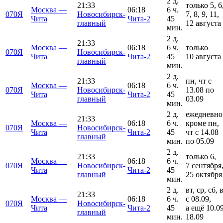
2 д.
21:33
только 5, 6
Москва —
06:18
6 ч.
070Я
Новосибирск-
7, 8, 9, 11,
Чита
Чита-2
45
главный
12 августа
мин.
2 д.
21:33
Москва —
06:18
6 ч.
только
070Я
Новосибирск-
Чита
Чита-2
45
10 августа
главный
мин.
2 д.
21:33
пн, чт с
Москва —
06:18
6 ч.
070Я
Новосибирск-
13.08 по
Чита
Чита-2
45
главный
03.09
мин.
2 д.
ежедневно
21:33
Москва —
06:18
6 ч.
кроме пн,
070Я
Новосибирск-
Чита
Чита-2
45
чт с 14.08
главный
мин.
по 05.09
2 д.
21:33
только 6,
Москва —
06:18
6 ч.
070Я
Новосибирск-
7 сентября
Чита
Чита-2
45
главный
25 октября
мин.
2 д.
вт, ср, сб, 
21:33
Москва —
06:18
6 ч.
с 08.09,
070Я
Новосибирск-
Чита
Чита-2
45
а ещё 10.09
главный
мин.
18.09