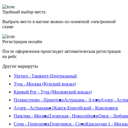
Удобный выбор места
Выбрать место в вагоне можно по понятной электронной
схеме
Регистрация онлайн
После оформления происходит автоматическая регистрация
на рейс
Другие маршруты
Ургенч - Ташкент-Центральный
Тула - Москва (Курский вокзал)
Кривой Рог - Тула (Московский вокзал)
Похвистнево - Приютово
Астрахань - Адлер
Адлер - Астр
Адлер - Астрахань-1
Канск-Енисейский - Красноярск
Пачелма - Москва
Татарская - Новосибирск
Омск - Любовк
Сочи - Георгиевск
Георгиевск - Сочи
Краснодар-1 - Москв