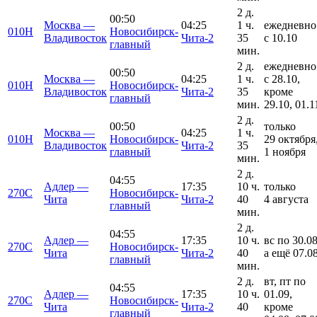
2 д.
00:50
Москва —
04:25
1 ч.
ежедневно
010Н
Новосибирск-
Владивосток
Чита-2
35
с 10.10
главный
мин.
2 д.
ежедневно
00:50
Москва —
04:25
1 ч.
с 28.10,
010Н
Новосибирск-
Владивосток
Чита-2
35
кроме
главный
мин.
29.10, 01.1
2 д.
00:50
только
Москва —
04:25
1 ч.
010Н
Новосибирск-
29 октября
Владивосток
Чита-2
35
главный
1 ноября
мин.
2 д.
04:55
Адлер —
17:35
10 ч.
только
270С
Новосибирск-
Чита
Чита-2
40
4 августа
главный
мин.
2 д.
04:55
Адлер —
17:35
10 ч.
вс по 30.08
270С
Новосибирск-
Чита
Чита-2
40
а ещё 07.0
главный
мин.
2 д.
вт, пт по
04:55
Адлер —
17:35
10 ч.
01.09,
270С
Новосибирск-
Чита
Чита-2
40
кроме
главный