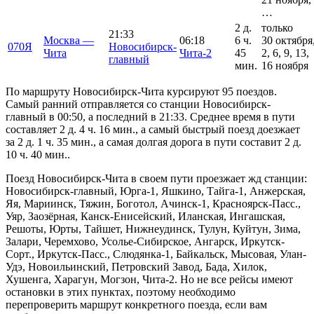
…
2 д.
только
21:33
Москва —
06:18
6 ч.
30 октября
070Я
Новосибирск-
Чита
Чита-2
45
2, 6, 9, 13,
главный
мин.
16 ноября
По маршруту Новосибирск-Чита курсируют 95 поездов.
Самый ранний отправляется со станции Новосибирск-
главный в 00:50, а последний в 21:33. Среднее время в пути
составляет 2 д. 4 ч. 16 мин., а самый быстрый поезд доезжает
за 2 д. 1 ч. 35 мин., а самая долгая дорога в пути составит 2 д.
10 ч. 40 мин..
Поезд Новосибирск-Чита в своем пути проезжает жд станции:
Новосибирск-главный, Юрга-1, Яшкино, Тайга-1, Анжерская,
Яя, Мариинск, Тяжин, Боготол, Ачинск-1, Красноярск-Пасс.,
Уяр, Заозёрная, Канск-Енисейский, Иланская, Ингашская,
Решоты, Юрты, Тайшет, Нижнеудинск, Тулун, Куйтун, Зима,
Залари, Черемхово, Усолье-Сибирское, Ангарск, Иркутск-
Сорт., Иркутск-Пасс., Слюдянка-1, Байкальск, Мысовая, Улан-
Удэ, Новоильинский, Петровский Завод, Бада, Хилок,
Хушенга, Харагун, Могзон, Чита-2. Но не все рейсы имеют
остановки в этих пунктах, поэтому необходимо
перепроверить маршрут конкретного поезда, если вам