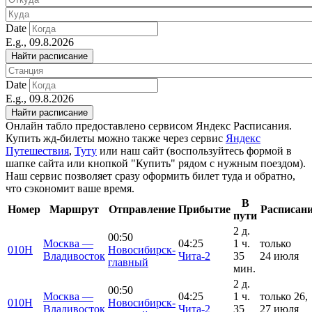
Date
E.g., 09.8.2026
Date
E.g., 09.8.2026
Онлайн табло предоставлено сервисом Яндекс Расписания.
Купить жд-билеты можно также через сервис
Яндекс
Путешествия
,
Туту
или наш сайт (воспользуйтесь формой в
шапке сайта или кнопкой "Купить" рядом с нужным поездом).
Наш сервис позволяет сразу оформить билет туда и обратно,
что сэкономит ваше время.
В
Номер
Маршрут
Отправление
Прибытие
Расписан
пути
2 д.
00:50
Москва —
04:25
1 ч.
только
010Н
Новосибирск-
Владивосток
Чита-2
35
24 июля
главный
мин.
2 д.
00:50
Москва —
04:25
1 ч.
только 26,
010Н
Новосибирск-
Владивосток
Чита-2
35
27 июля