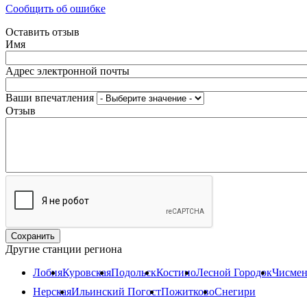
Сообщить об ошибке
Оставить отзыв
Имя
Адрес электронной почты
Ваши впечатления
Отзыв
Другие станции региона
Лобня
Куровская
Подольск
Костино
Лесной Городок
Чисмен
Нерская
Ильинский Погост
Пожитково
Снегири