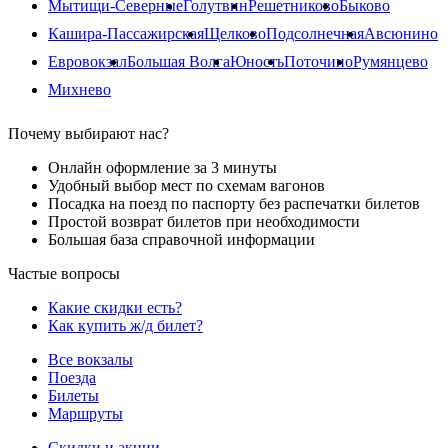
Мытищи-Северные
Голутвин
Решетниково
Быково
Кашира-Пассажирская
Щелково
Подсолнечная
Авсюнино
Евровокзал
Большая Волга
Юность
Поточино
Румянцево
Михнево
Почему выбирают нас?
Онлайн оформление за 3 минуты
Удобный выбор мест по схемам вагонов
Посадка на поезд по паспорту без распечатки билетов
Простой возврат билетов при необходимости
Большая база справочной информации
Частые вопросы
Какие скидки есть?
Как купить ж/д билет?
Все вокзалы
Поезда
Билеты
Маршруты
Скидки и акции