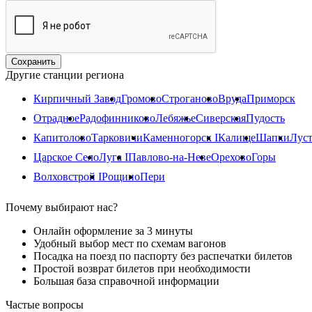
Другие станции региона
Кирпичный Завод
Громово
Строганово
Вруда
Приморск
Отрадное
Радофинниково
Лебяжье
Сиверская
Пудость
Капитолово
Тарковичи
Каменногорск I
Калище
Шапки
Луст
Царское Село
Луга I
Павлово-на-Неве
Орехово
Горы
Волховстрой I
Рощино
Пери
Почему выбирают нас?
Онлайн оформление за 3 минуты
Удобный выбор мест по схемам вагонов
Посадка на поезд по паспорту без распечатки билетов
Простой возврат билетов при необходимости
Большая база справочной информации
Частые вопросы