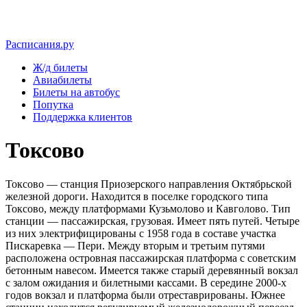
Расписания.ру
Ж/д билеты
Авиабилеты
Билеты на автобус
Попутка
Поддержка клиентов
Токсово
Токсово — станция Приозерского направления Октябрьской
железной дороги. Находится в поселке городского типа
Токсово, между платформами Кузьмолово и Кавголово. Тип
станции — пассажирская, грузовая. Имеет пять путей. Четыре
из них электрифицированы с 1958 года в составе участка
Пискаревка — Пери. Между вторым и третьим путями
расположена островная пассажирская платформа с советским
бетонным навесом. Имеется также старый деревянный вокзал
с залом ожидания и билетными кассами. В середине 2000-х
годов вокзал и платформа были отреставрированы. Южнее