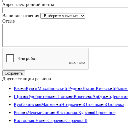
Адрес электронной почты
Ваши впечатления
Отзыв
Другие станции региона
Ржава
Курск
Михайловский Рудник
Льгов-Киевский
Рышко
Щигры
Удобрительная
Поныри
Коренево
Арбузово
Дерюги
Курбакинская
Мармыжи
Ноздрачево
Отрешково
Охочевка
Рыльск
Черемисиново
Касторная-Курская
Горшечное
Касторная-Новая
Сараевка
Сараевка II