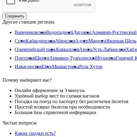
Другие станции региона
Варениковская
Водопадный
Дагомыс
Армавир-Ростовский
Сочи
Кабардинская
Абинская
Адлер
Мацеста
Якорная Щель
Олимпийский парк
Кавказская
Анапа
Усть-Лабинская
Хабл
Портовая
Шепси
Армавир-Туапсинский
Кущевка
Горячий 
Навагинская
Ейск
Мышастовка
Роза Хутор
Почему выбирают нас?
Онлайн оформление за 3 минуты
Удобный выбор мест по схемам вагонов
Посадка на поезд по паспорту без распечатки билетов
Простой возврат билетов при необходимости
Большая база справочной информации
Частые вопросы
Какие скидки есть?