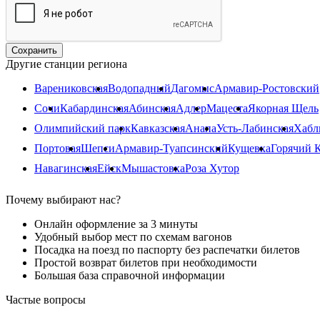
Другие станции региона
Варениковская
Водопадный
Дагомыс
Армавир-Ростовский
Сочи
Кабардинская
Абинская
Адлер
Мацеста
Якорная Щель
Олимпийский парк
Кавказская
Анапа
Усть-Лабинская
Хабл
Портовая
Шепси
Армавир-Туапсинский
Кущевка
Горячий 
Навагинская
Ейск
Мышастовка
Роза Хутор
Почему выбирают нас?
Онлайн оформление за 3 минуты
Удобный выбор мест по схемам вагонов
Посадка на поезд по паспорту без распечатки билетов
Простой возврат билетов при необходимости
Большая база справочной информации
Частые вопросы