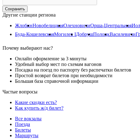
Другие станции региона
Жлобин
Новобелицкая
Олехновичи
Орша-Центральная
Иол
Буда-Кошелевская
Могилев I
Добруш
Полоцк
Василевичи
Г
Почему выбирают нас?
Онлайн оформление за 3 минуты
Удобный выбор мест по схемам вагонов
Посадка на поезд по паспорту без распечатки билетов
Простой возврат билетов при необходимости
Большая база справочной информации
Частые вопросы
Какие скидки есть?
Как купить ж/д билет?
Все вокзалы
Поезда
Билеты
Маршруты