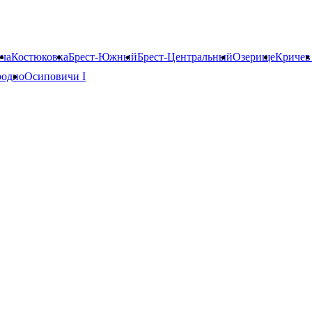
ча
Костюковка
Брест-Южный
Брест-Центральный
Озерище
Кричев 
родно
Осиповичи I