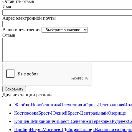
Оставить отзыв
Имя
Адрес электронной почты
Ваши впечатления
Отзыв
Другие станции региона
Жлобин
Новобелицкая
Олехновичи
Орша-Центральная
Иол
Костюковка
Брест-Южный
Брест-Центральный
Озерище
Кричев I
Михановичи
Брест-Северный
Тереховка
Руденск
С
Прибор
Ипуть
Могилев I
Добруш
Полоцк
Василевичи
Гродн